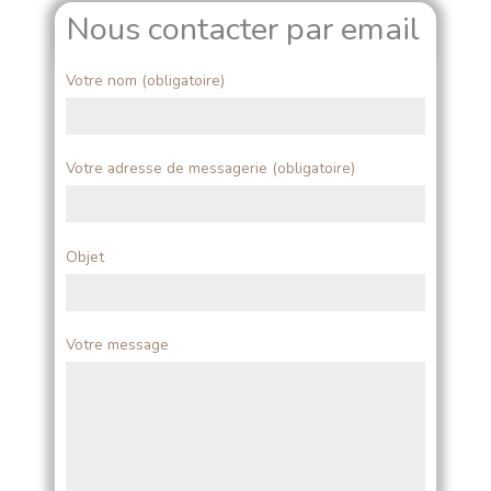
d
g
o
Nous contacter par email
i
r
o
n
a
k
Votre nom (obligatoire)
m
Votre adresse de messagerie (obligatoire)
Objet
Votre message