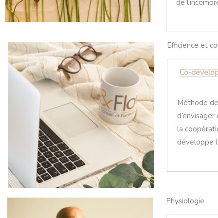
de l’incompr
Efficience et co
Co-dévelo
Méthode de r
d’envisager 
la coopérati
développe la
Physiologie