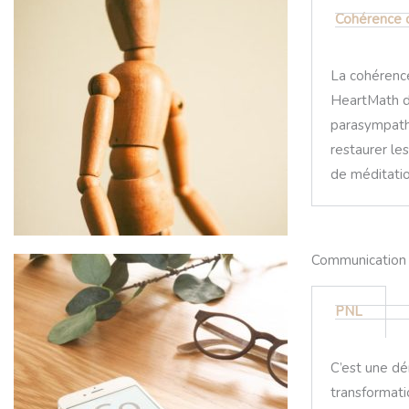
Cohérence 
La cohérence 
HeartMath da
parasympathi
restaurer le
de méditatio
Communication
PNL
C’est une dé
transformati