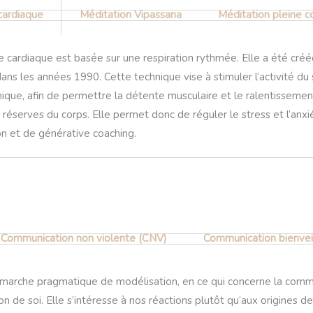
cardiaque
Méditation Vipassana
Méditation pleine c
cardiaque est basée sur une respiration rythmée. Elle a été créée e
ns les années 1990. Cette technique vise à stimuler l’activité d
que, afin de permettre la détente musculaire et le ralentissement
s réserves du corps. Elle permet donc de réguler le stress et l’anx
n et de générative coaching.
Communication non violente (CNV)​
Communication bienveil
marche pragmatique de modélisation, en ce qui concerne la commu
on de soi. Elle s’intéresse à nos réactions plutôt qu’aux origines