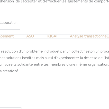
éhension, de l’accepter et d’effectuer les ajustements de comport
llaboration​
ppement
ASO
IKIGAI
Analyse transactionnell
ésolution d’un problème individuel par un collectif selon un proc
des solutions inédites mais aussi d’expérimenter la richesse de l’int
on voire la solidarité entre les membres d’une même organisation, fl
 créativité