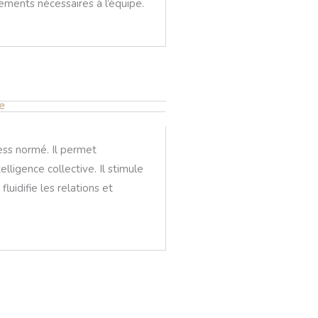
ements nécessaires à l’équipe.
e
ess normé. Il permet
elligence collective. Il stimule
uidifie les relations et