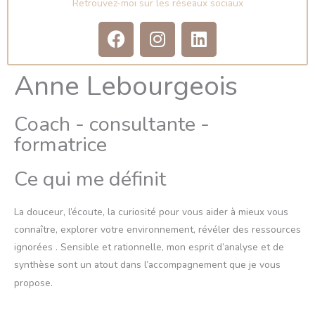
Retrouvez-moi sur les réseaux sociaux
F
I
L
a
n
i
c
s
n
Anne Lebourgeois
e
t
k
b
a
e
o
g
d
Coach - consultante -
o
r
i
formatrice
k
a
n
m
Ce qui me définit
La douceur, l’écoute, la curiosité pour vous aider à mieux vous
connaître, explorer votre environnement, révéler des ressources
ignorées . Sensible et rationnelle, mon esprit d’analyse et de
synthèse sont un atout dans l’accompagnement que je vous
propose.