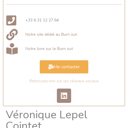
+33 6 31 12 27 64
Notre site dédié au Burn out
Notre livre sur le Burn out
Me contacter
Retrouvez-moi sur les réseaux sociaux
L
i
n
Véronique Lepel
k
e
Cointet
d