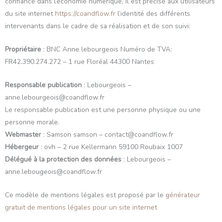
confiance dans l’économie numérique, il est précisé aux utilisateurs
du site internet
https://coandflow.fr
l’identité des différents
intervenants dans le cadre de sa réalisation et de son suivi:
Propriétaire
: BNC Anne lebourgeois Numéro de TVA:
FR42.390.274.272 – 1 rue Floréal 44300 Nantes
Responsable publication
: Lebourgeois –
anne.lebourgeois@
coandflow.fr
Le responsable publication est une personne physique ou une
personne morale.
Webmaster
: Samson samson – contact@
coandflow.fr
Hébergeur
: ovh – 2 rue Kellermann 59100 Roubaix 1007
Délégué à la protection des données
: Lebourgeois –
anne.lebougeois@
coandflow.fr
Ce modèle de mentions légales est proposé par le
générateur
gratuit de mentions légales pour un site internet